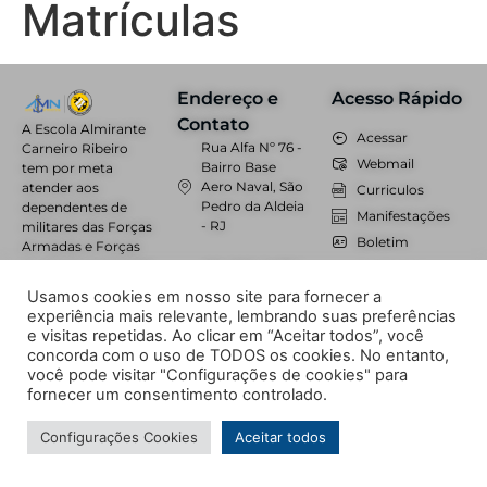
Matrículas
Endereço e
Acesso Rápido
Contato
A Escola Almirante
Acessar
Rua Alfa Nº 76 -
Carneiro Ribeiro
Webmail
Bairro Base
tem por meta
Aero Naval, São
atender aos
Curriculos
Pedro da Aldeia
dependentes de
Manifestações
- RJ
militares das Forças
Boletim
Armadas e Forças
Auxiliares residentes
(22) 2621-2487 /
Unimestre
na Região,
(22) 2621-4151 /
Trabalhe
Usamos cookies em nosso site para fornecer a
oferecendo ainda
(22) 99218-6271
Conosco
experiência mais relevante, lembrando suas preferências
vagas à
e visitas repetidas. Ao clicar em “Aceitar todos”, você
comunidade civil.
secretaria@eacr.com.br
concorda com o uso de TODOS os cookies. No entanto,
você pode visitar "Configurações de cookies" para
fornecer um consentimento controlado.
© Todos os direitos reservados à
NPI Brasil
Configurações Cookies
Aceitar todos