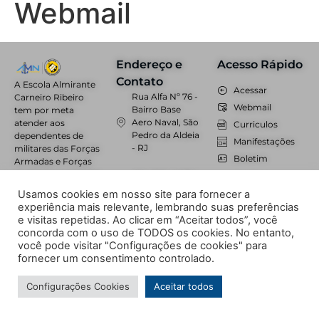
Webmail
Endereço e
Acesso Rápido
Contato
A Escola Almirante
Acessar
Rua Alfa Nº 76 -
Carneiro Ribeiro
Webmail
Bairro Base
tem por meta
Aero Naval, São
atender aos
Curriculos
Pedro da Aldeia
dependentes de
Manifestações
- RJ
militares das Forças
Boletim
Armadas e Forças
Auxiliares residentes
(22) 2621-2487 /
Unimestre
na Região,
(22) 2621-4151 /
Trabalhe
Usamos cookies em nosso site para fornecer a
oferecendo ainda
(22) 99218-6271
Conosco
experiência mais relevante, lembrando suas preferências
vagas à
e visitas repetidas. Ao clicar em “Aceitar todos”, você
comunidade civil.
secretaria@eacr.com.br
concorda com o uso de TODOS os cookies. No entanto,
você pode visitar "Configurações de cookies" para
fornecer um consentimento controlado.
© Todos os direitos reservados à
NPI Brasil
Configurações Cookies
Aceitar todos