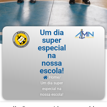
Um dia
super
especial
na
nossa
escola!
Home
/
Um dia super
especial na
nossa escola!